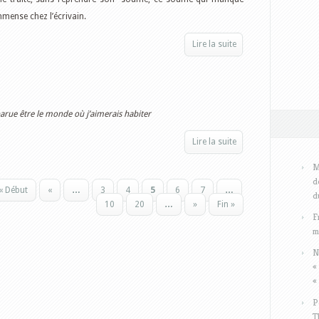
mmense chez l’écrivain.
Lire la suite
 parue être le monde où j’aimerais habiter
Lire la suite
M
d
« Début
«
…
3
4
5
6
7
…
d
10
20
…
»
Fin »
F
m
N
«
«
P
T