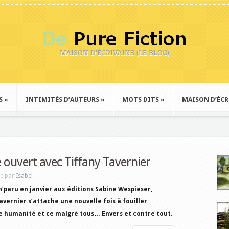
MAISON D'ÉCRIVAINS (LE BLOG)
S
»
INTIMITÉS D’AUTEURS
»
MOTS DITS
»
MAISON D’ÉCR
e ouvert avec Tiffany Tavernier
ne par
Isabel
i
paru en janvier aux éditions Sabine Wespieser,
avernier s’attache une nouvelle fois à fouiller
e humanité et ce malgré tous… Envers et contre tout.