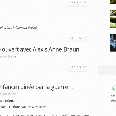
Lire la suite
t d’être infiniment éveillé.
Lire la suite
re ouvert avec Alexis Anne-Braun
ne par
Isabel
Lire la suite
nfance ruinée par la guerre…
ne par
Isabel
vien
s herbes
dira
lah – Editions Sabine Wespieser
ne traite, sans reprendre son souffle, ce souffle qui manque