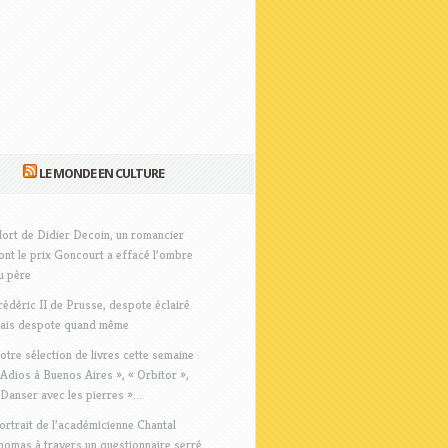
LE MONDE EN CULTURE
ort de Didier Decoin, un romancier
ont le prix Goncourt a effacé l’ombre
u père
rédéric II de Prusse, despote éclairé
ais despote quand même
otre sélection de livres cette semaine :
 Adios à Buenos Aires », « Orbitor »,
 Danser avec les pierres »...
ortrait de l’académicienne Chantal
homas à travers un questionnaire serré