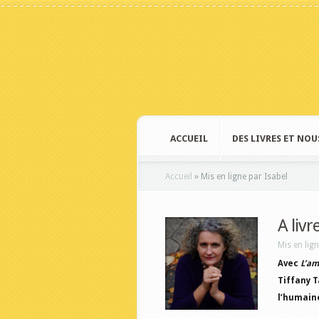
ACCUEIL
DES LIVRES ET NOU
Accueil
»
Mis en ligne par Isabel
A livr
Mis en lig
Avec
L’am
Tiffany T
l’humain