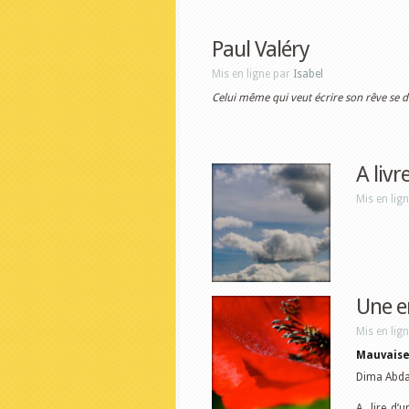
Paul Valéry
Mis en ligne par
Isabel
Celui même qui veut écrire son rêve se doi
A liv
Mis en lig
Une e
Mis en lig
Mauvaise
Dima Abdal
A lire d’u