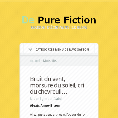
MAISON D'ÉCRIVAINS (LE BLOG)
CATÉGORIES MENU DE NAVIGATION
Accueil
»
Mots dits
Bruit du vent,
morsure du soleil, cri
du chevreuil…
Mis en ligne par
Isabel
Alexis Anne-Braun
Allez, juste cent arbres et l’odeur du foin.