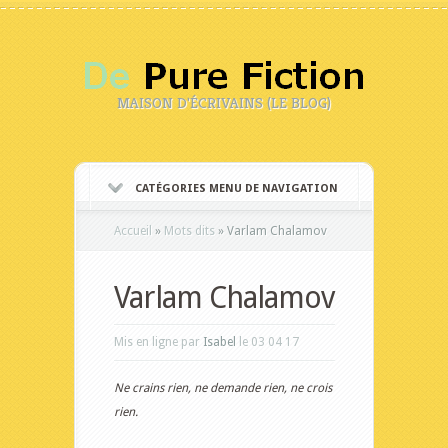
MAISON D'ÉCRIVAINS (LE BLOG)
CATÉGORIES MENU DE NAVIGATION
Accueil
»
Mots dits
»
Varlam Chalamov
Varlam Chalamov
Mis en ligne par
Isabel
le 03 04 17
Ne crains rien, ne demande rien, ne crois
rien.