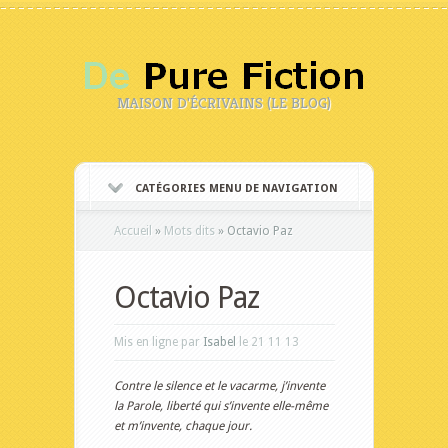
MAISON D'ÉCRIVAINS (LE BLOG)
CATÉGORIES MENU DE NAVIGATION
Accueil
»
Mots dits
»
Octavio Paz
Octavio Paz
Mis en ligne par
Isabel
le 21 11 13
Contre le silence et le vacarme, j’invente
la Parole, liberté qui s’invente elle-même
et m’invente, chaque jour.