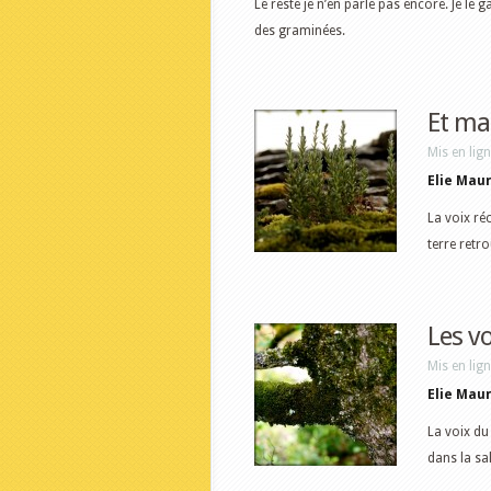
Le reste je n’en parle pas encore. Je le
des graminées.
Et ma
Mis en lig
Elie Mau
La voix ré
terre retr
Les v
Mis en lig
Elie Mau
La voix du
dans la sa