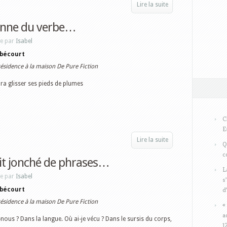
Lire la suite
nne du verbe…
ne par
Isabel
bécourt
résidence à la maison De Pure Fiction
dra glisser ses pieds de plumes
C
E
Lire la suite
Q
c
rit jonché de phrases…
L
ne par
Isabel
s
d
bécourt
résidence à la maison De Pure Fiction
«
a
nous ? Dans la langue. Où ai-je vécu ? Dans le sursis du corps,
1