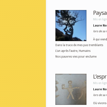
Paysa
Mis en lig
Laure No
lors de sa 
À qui vien
Dans la trace de mes pas tremblants
L’un après l’autre, Humains
Nos pauvres vies pour enclume
L’esp
Mis en lig
Laure No
lors de sa 
Où vivons-