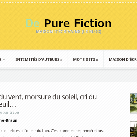
MAISON D'ÉCRIVAINS (LE BLOG)
S
»
INTIMITÉS D’AUTEURS
»
MOTS DITS
»
MAISON D’ÉCR
du vent, morsure du soleil, cri du
euil…
ne par
Isabel
nne-Braun
te cent arbres et l’odeur du foin. C’est comme une première fois.