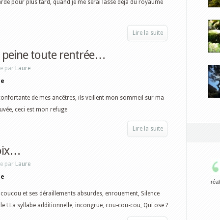
 garde pour plus tard, quand je me serai lassé déjà du royaume
Lire la suite
 peine toute rentrée…
ne par
Laure
re
confortante de mes ancêtres, ils veillent mon sommeil sur ma
ouvée, ceci est mon refuge
Lire la suite
oix…
ne par
Laure
re
réal
 coucou et ses déraillements absurdes, enrouement, Silence
lle ! La syllabe additionnelle, incongrue, cou-cou-cou, Qui ose ?