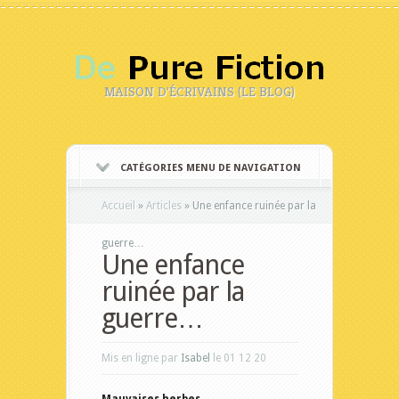
MAISON D'ÉCRIVAINS (LE BLOG)
CATÉGORIES MENU DE NAVIGATION
Accueil
»
Articles
»
Une enfance ruinée par la
guerre…
Une enfance
ruinée par la
guerre…
Mis en ligne par
Isabel
le 01 12 20