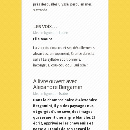
près desquelles Ulysse, perdu en mer,
s’attarde.
Les voix…
Mis en ligne par
Laure
Elie Maure
La voix du coucou et ses déraillements
absurdes, enrouement, Silence dans la
salle ! La syllabe additionnelle,
incongrue, cou-cou-cou, Qui ose ?
A livre ouvert avec
Alexandre Bergamini
Mis en ligne par
Isabel
Dans la chambre noire d’Alexandre
Bergamini, il y a des paysages nus
et gorgés d’une sève, des images
qui seraient une argile blanche. Il
écrit, apprivoise les chevreuils et
passe au tamis de son regard la