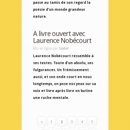
passe au tamis de son regard la
poésie d’un monde grandeur
nature.
A livre ouvert avec
Laurence Nobécourt
Mis en ligne par
Isabel
Laurence Nobécourt ressemble à
ses textes. Toute d’un absolu, ses
fulgurances. Un frémissement
aussi, et son onde court en nous
longtemps, on pose nos yeux sur sa
voix et livre après livre on butine
une ruche mentale.
«
1
2
3
4
5