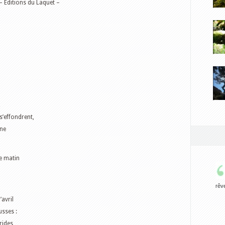
– Editions du Laquet –
,
s’effondrent,
êne
e matin
rêv
avril
usses :
 rides