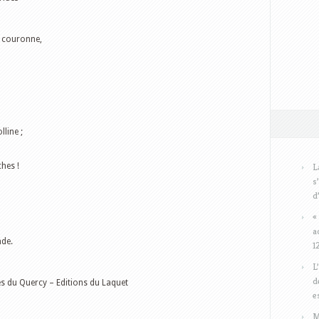
re couronne,
lline ;
hes !
L
s
d
«
a
nde.
1
L
d
s du Quercy – Editions du Laquet
e
M