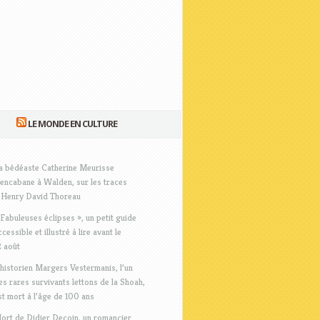
LE MONDE EN CULTURE
a bédéaste Catherine Meurisse
’encabane à Walden, sur les traces
’Henry David Thoreau
 Fabuleuses éclipses », un petit guide
ccessible et illustré à lire avant le
2 août
’historien Margers Vestermanis, l’un
es rares survivants lettons de la Shoah,
st mort à l’âge de 100 ans
ort de Didier Decoin, un romancier