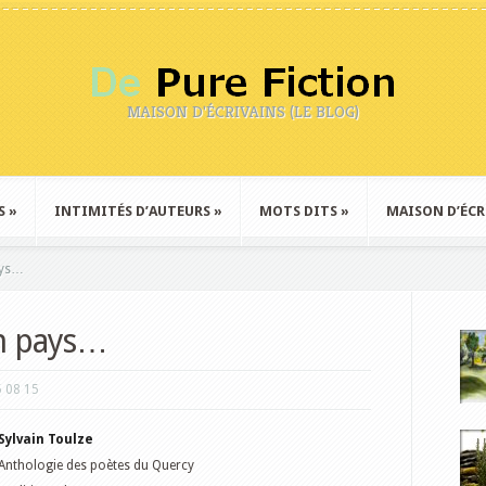
MAISON D'ÉCRIVAINS (LE BLOG)
S
»
INTIMITÉS D’AUTEURS
»
MOTS DITS
»
MAISON D’ÉCR
ays…
n pays…
5 08 15
Sylvain Toulze
Anthologie des poètes du Quercy