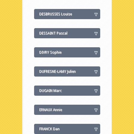
DESBRUSSES Louise
DESSAINT Pascal
DIVRY Sophie
DUFRESNE-LAMY Julien
DUGAIN Marc
ERNAUX Annie
FRANCK Dan