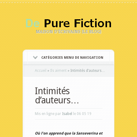
MAISON D'ÉCRIVAINS (LE BLOG)
CATÉGORIES MENU DE NAVIGATION
Accueil
»
Ils aiment
»
Intimités d’auteurs…
Intimités
d’auteurs…
Mis en ligne par
Isabel
le 06 05 19
Où l’on apprend que la Sanseverina et