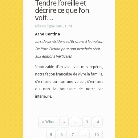
Tendre l’oreille et
décrire ce que l’on
voit…
Mis en ligne par
Laure
Arno Bertina
lors de sa résidence d’écriture à la maison
De Pure Fiction pour son prochain récit
aux éditions Verticales
Impossible d’arriver avec mes repères,
notre façon française de vivre la famille,
d’en faire ou non une valeur, d’en faire
ou non la boussole de notre vie
intérieure,
« Début
«
…
3
4
5
6
7
…
10