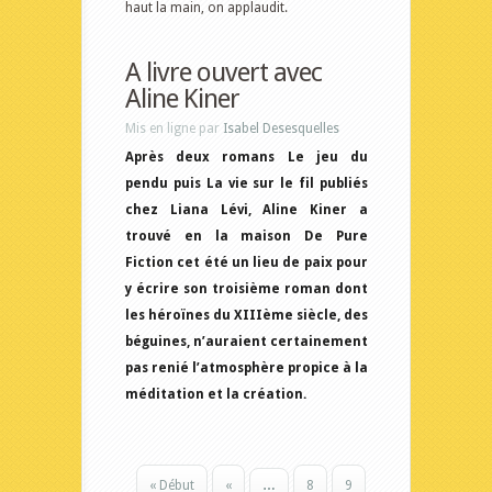
haut la main, on applaudit.
A livre ouvert avec
Aline Kiner
Mis en ligne par
Isabel Desesquelles
Après deux romans Le jeu du
pendu puis La vie sur le fil publiés
chez Liana Lévi, Aline Kiner a
trouvé en la maison De Pure
Fiction cet été un lieu de paix pour
y écrire son troisième roman dont
les héroïnes du XIIIème siècle, des
béguines, n’auraient certainement
pas renié l’atmosphère propice à la
méditation et la création.
« Début
«
…
8
9