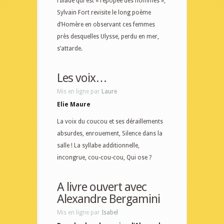
l’Iliade qui est « l’épopée des hommes »,
Sylvain Fort revisite le long poème
d’Homère en observant ces femmes
près desquelles Ulysse, perdu en mer,
s’attarde.
Les voix…
Mis en ligne par
Laure
Elie Maure
La voix du coucou et ses déraillements
absurdes, enrouement, Silence dans la
salle ! La syllabe additionnelle,
incongrue, cou-cou-cou, Qui ose ?
A livre ouvert avec
Alexandre Bergamini
Mis en ligne par
Isabel