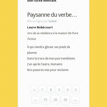
une ruche mentale.
Paysanne du verbe…
Mis en ligne par
Isabel
Laure Nobécourt
lors de sa résidence à la maison De Pure
Fiction
À qui viendra glisser ses pieds de
plumes
Dans la trace de mes pas tremblants
L’un après l’autre, Humains
Nos pauvres vies pour enclume
«
1
2
3
4
5
…
10
20
30
…