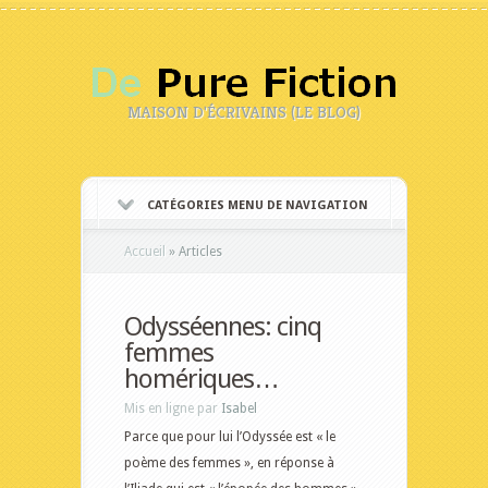
MAISON D'ÉCRIVAINS (LE BLOG)
CATÉGORIES MENU DE NAVIGATION
Accueil
»
Articles
Odysséennes: cinq
femmes
homériques…
Mis en ligne par
Isabel
Parce que pour lui l’Odyssée est « le
poème des femmes », en réponse à